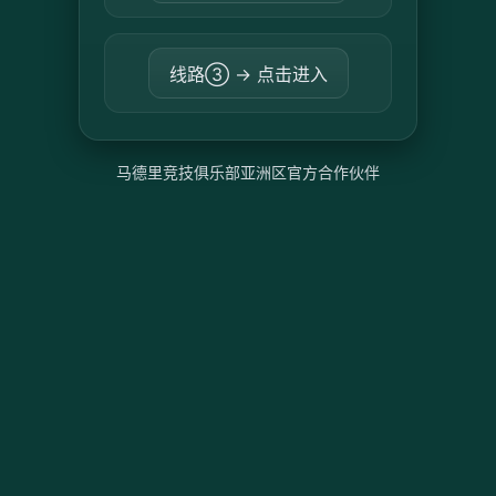
线路③ → 点击进入
马德里竞技俱乐部亚洲区官方合作伙伴